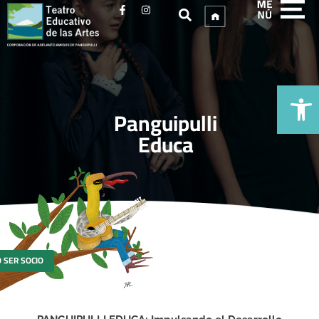
Op
Panguipulli
Educa
 SER SOCIO