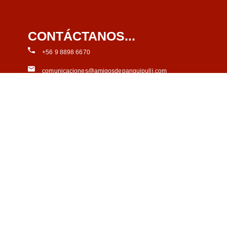
CONTÁCTANOS...
+56 9 8898 6670
comunicaciones@amigosdepanguipulli.com
Teatro Educativo de las Artes de
Panguipulli
Av Costanera Roberto Bravo 250